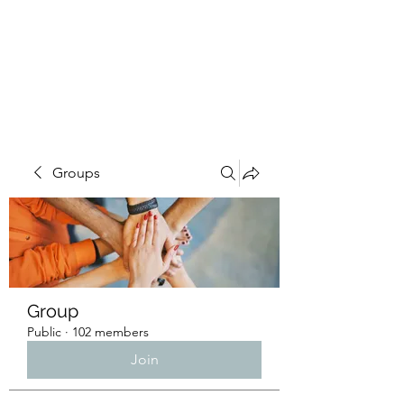
4L HDD UTILITY
CONSTRUCTION
Groups
Group
Public
·
102 members
Join