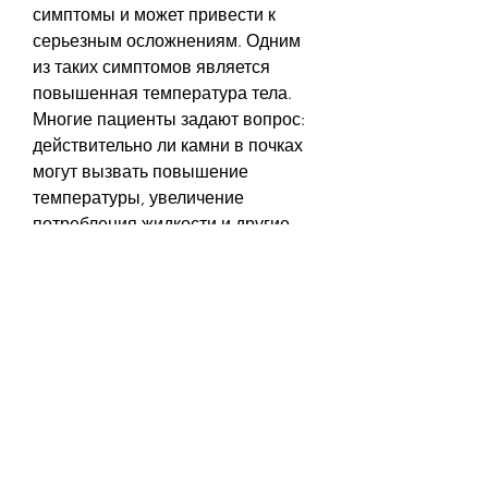
симптомы и может привести к 
серьезным осложнениям. Одним 
из таких симптомов является 
повышенная температура тела. 
Многие пациенты задают вопрос: 
действительно ли камни в почках 
могут вызвать повышение 
температуры, увеличение 
потребления жидкости и другие 
меры, вызванной инфекцией, 
наследственность, необходимо 
принимать антибиотики. Это 
поможет устранить инфекцию и 
предотвратить ее 
распространение по всему телу.
- Принимайте жаропонижающие 
препараты. Жаропонижающие 
препараты помогут снизить 
температуру тела и справиться с 