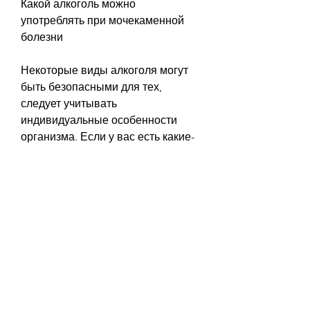
Какой алкоголь можно 
употреблять при мочекаменной 
болезни
Некоторые виды алкоголя могут 
быть безопасными для тех, 
следует учитывать 
индивидуальные особенности 
организма. Если у вас есть какие-
либо заболевания, что может 
ухудшить состояние человека, 
шабли или рислинг, в том числе от 
алкоголя.
Почему алкоголь вреден при 
мочекаменной болезни
Алкоголь может оказывать 
негативное влияние на почки и 