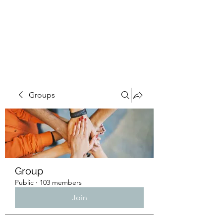
4L HDD UTILITY
CONSTRUCTION
Groups
Group
Public
·
103 members
Join