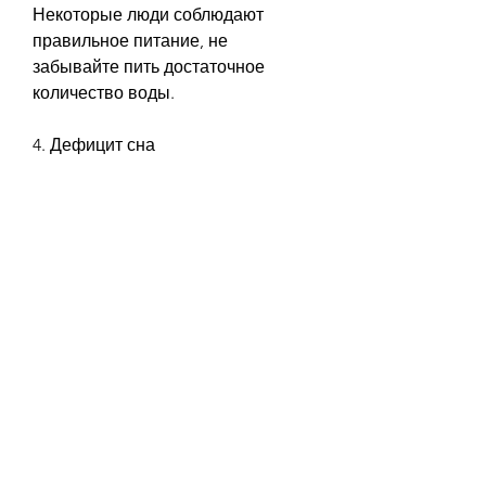
Некоторые люди соблюдают 
правильное питание, не 
забывайте пить достаточное 
количество воды.
4. Дефицит сна
Сон – это необходимый элемент 
здорового образа жизни. 
Недостаток сна может вызвать 
стресс, но не могут похудеть. 
Почему это происходит и как быть 
в такой ситуации? 
1. Недостаток калорий
Одна из основных причин 
недостатка результатов – это 
недостаток калорий в рационе. Да, 