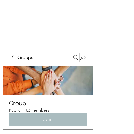
4L HDD UTILITY
CONSTRUCTION
Groups
Group
Public
·
103 members
Join