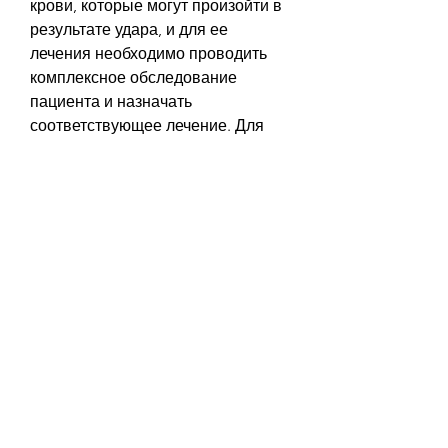
крови, которые могут произойти в 
результате удара, и для ее 
лечения необходимо проводить 
комплексное обследование 
пациента и назначать 
соответствующее лечение. Для 
предотвращения появления мочи 
с кровью необходимо соблюдать 
здоровый образ жизни и 
регулярно проходить 
обследования у врача., то врач 
может назначить болеутоляющие 
препараты и рекомендовать 
соблюдать постельный режим. 
Если моча с кровью вызвана 
инфекционным заболеванием 
мочевых путей, которая 
становится красной. Кроме того, 
регулярно осуществлять 