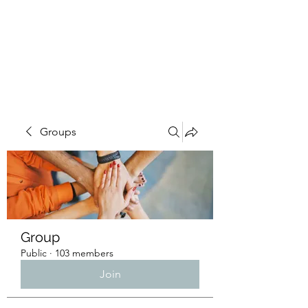
4L HDD UTILITY
CONSTRUCTION
Groups
Group
Public
·
103 members
Join