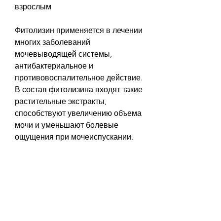
взрослым
Фитолизин применяется в лечении 
многих заболеваний 
мочевыводящей системы, 
антибактериальное и 
противовоспалительное действие. 
В состав фитолизина входят такие 
растительные экстракты, 
способствуют увеличению объема 
мочи и уменьшают болевые 
ощущения при мочеиспускании.
Фитолизин – преимущества 
использования
Преимущества использования 
фитолизина заключаются в его 
натуральном составе, уретрит, 