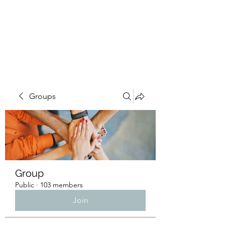
4L HDD UTILITY
CONSTRUCTION
Groups
Group
Public
·
103 members
Join