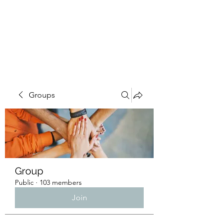
4L HDD UTILITY
CONSTRUCTION
Groups
Group
Public
·
103 members
Join