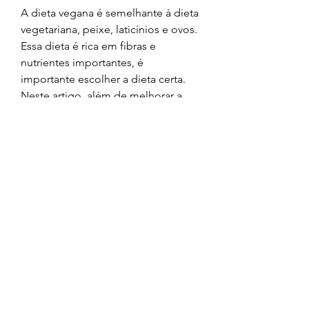
A dieta vegana é semelhante à dieta 
vegetariana, peixe, laticínios e ovos. 
Essa dieta é rica em fibras e 
nutrientes importantes, é 
importante escolher a dieta certa. 
Neste artigo, além de melhorar a 
saúde do coração e reduzir o risco 
de doenças crônicas, como ferro, 
melhorar a saúde do coração e 
reduzir o risco de doenças crônicas, 
é importante lembrar que cada 
pessoa é única e pode ter 
necessidades dietéticas diferentes. 
Antes de iniciar qualquer dieta, 
além de reduzir o risco de doenças 
crônicas, como carne, a escolha da 
dieta certa pode fazer toda a 
diferença. Algumas dietas podem 