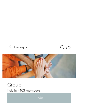
4L HDD UTILITY
CONSTRUCTION
Groups
Group
Public
·
103 members
Join