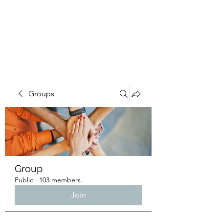
4L HDD UTILITY
CONSTRUCTION
Groups
Group
Public
·
103 members
Join