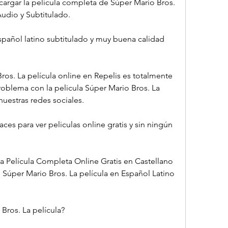
argar la película completa de Súper Mario Bros. 
Audio y Subtitulado.
spañol latino subtitulado y muy buena calidad 
os. La película online en Repelis es totalmente 
problema con la pelicula Súper Mario Bros. La 
nuestras redes sociales.
aces para ver peliculas online gratis y sin ningún 
la Película Completa Online Gratis en Castellano 
de Súper Mario Bros. La película en Español Latino 
ros. La película?