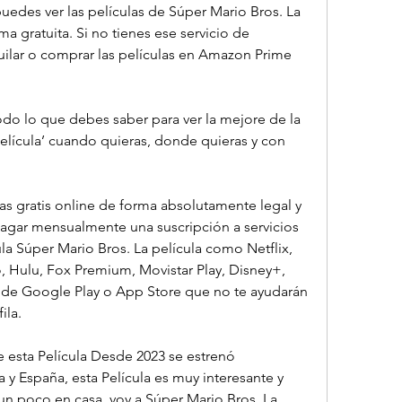
 puedes ver las películas de Súper Mario Bros. La 
a gratuita. Si no tienes ese servicio de 
ilar o comprar las películas en Amazon Prime 
do lo que debes saber para ver la mejore de la 
película’ cuando quieras, donde quieras y con 
as gratis online de forma absolutamente legal y 
agar mensualmente una suscripción a servicios 
a Súper Mario Bros. La película como Netflix, 
Hulu, Fox Premium, Movistar Play, Disney+, 
s de Google Play o App Store que no te ayudarán 
ila.
e esta Película Desde 2023 se estrenó 
y España, esta Película es muy interesante y 
n poco en casa, voy a Súper Mario Bros. La 