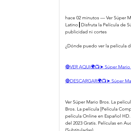
hace 02 minutos — Ver Súper Mar
Latino┃Disfruta la Película de 
publicidad ni cortes
¿Dónde puedo ver la película d
🔴VER AQUI🌍📺➤ Súper Mario Br
🔴DESCARGAR🌍📺➤ Súper Mario
Ver Súper Mario Bros. La películ
Bros. La película [Película Compl
película Online en Español HD. 
del 2023 Gratis. Películas en Au
(Subtituladas).