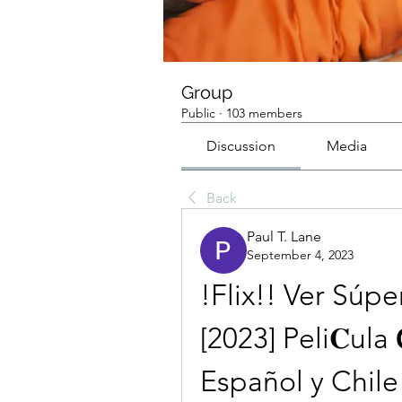
Group
Public
·
103 members
Discussion
Media
Back
Paul T. Lane
September 4, 2023
!Flix!! Ver Súpe
[2023] Peli𝐂ula
Español y Chile