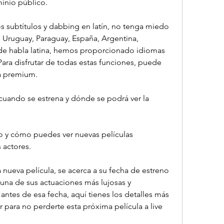
inio público.
 subtítulos y dabbing en latín, no tenga miedo 
, Uruguay, Paraguay, España, Argentina, 
de habla latina, hemos proporcionado idiomas 
Para disfrutar de todas estas funciones, puede 
ta premium.
¿cuando se estrena y dónde se podrá ver la 
o y cómo puedes ver nuevas películas 
 actores.
a nueva película, se acerca a su fecha de estreno 
 una de sus actuaciones más lujosas y 
antes de esa fecha, aquí tienes los detalles más 
ara no perderte esta próxima película a live 