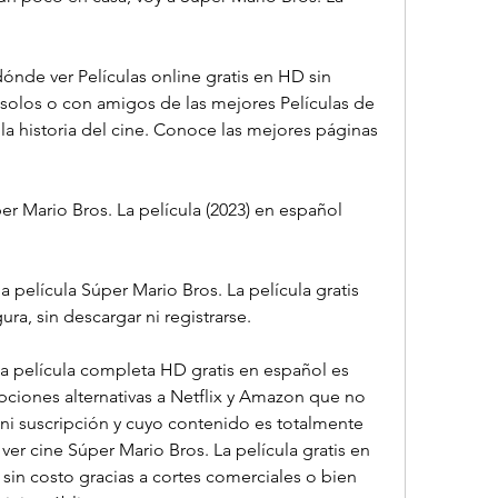
ónde ver Películas online gratis en HD sin 
a, solos o con amigos de las mejores Películas de 
a historia del cine. Conoce las mejores páginas 
r Mario Bros. La película (2023) en español 
a película Súper Mario Bros. La película gratis 
ra, sin descargar ni registrarse.
La película completa HD gratis en español es 
pciones alternativas a Netflix y Amazon que no 
ni suscripción y cuyo contenido es totalmente 
ver cine Súper Mario Bros. La película gratis en 
in costo gracias a cortes comerciales o bien 