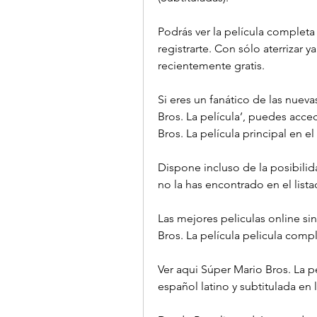
Podrás ver la película completa 
registrarte. Con sólo aterrizar y
recientemente gratis.
Si eres un fanático de las nueva
Bros. La película’, puedes acce
Bros. La película principal en e
Dispone incluso de la posibilida
no la has encontrado en el list
Las mejores peliculas online sin
Bros. La película pelicula compl
Ver aqui Súper Mario Bros. La pel
español latino y subtitulada en l