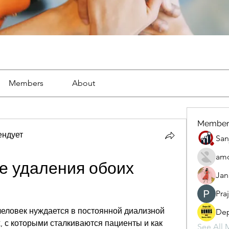
Members
About
Member
ендует
San
amo
е удаления обоих 
Jan
Pra
человек нуждается в постоянной диализной 
Dep
, с которыми сталкиваются пациенты и как 
See All 