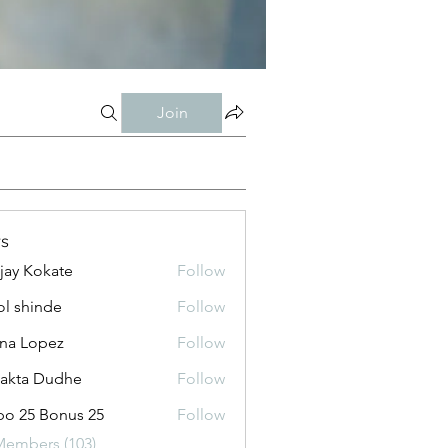
Join
s
jay Kokate
Follow
l shinde
Follow
na Lopez
Follow
jakta Dudhe
Follow
o 25 Bonus 25
Follow
Members (103)