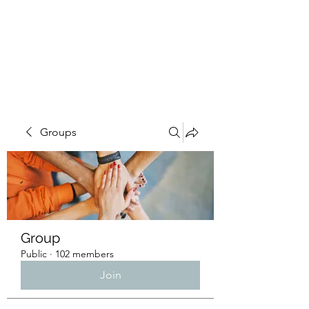
4L HDD UTILITY
CONSTRUCTION
Groups
Group
Public
·
102 members
Join