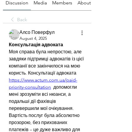
Discussion
Media
Members
About
Back
Алсо Поверфул
August 4, 2025
Консультація адвоката
Моя справа була непростою, але 
завдяки підтримці адвокатів із цієї 
компанії все закінчилося на мою 
користь. Консультації адвоката 
https://www.actum.com.ua/paid-
priority-consultation
  допомогли 
мені зрозуміти всі нюанси, а 
подальші дії фахівців 
перевершили мої очікування. 
Вартість послуг була абсолютно 
прозорою, без прихованих 
платежів – це дуже важливо для 