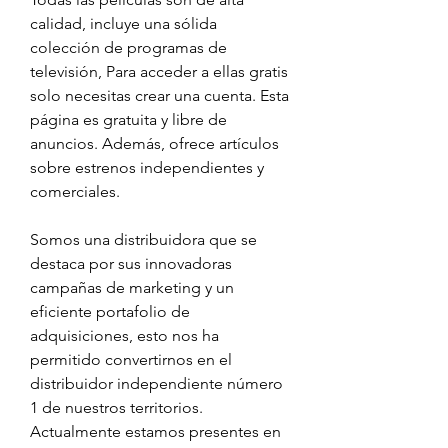
calidad, incluye una sólida 
colección de programas de 
televisión, Para acceder a ellas gratis 
solo necesitas crear una cuenta. Esta 
página es gratuita y libre de 
anuncios. Además, ofrece artículos 
sobre estrenos independientes y 
comerciales.
Somos una distribuidora que se 
destaca por sus innovadoras 
campañas de marketing y un 
eficiente portafolio de 
adquisiciones, esto nos ha 
permitido convertirnos en el 
distribuidor independiente número 
1 de nuestros territorios. 
Actualmente estamos presentes en 