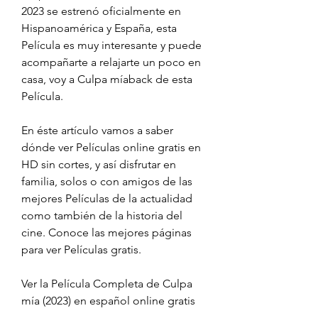
2023 se estrenó oficialmente en 
Hispanoamérica y España, esta 
Película es muy interesante y puede 
acompañarte a relajarte un poco en 
casa, voy a Culpa míaback de esta 
Película.
En éste artículo vamos a saber 
dónde ver Películas online gratis en 
HD sin cortes, y así disfrutar en 
familia, solos o con amigos de las 
mejores Películas de la actualidad 
como también de la historia del 
cine. Conoce las mejores páginas 
para ver Películas gratis.
Ver la Película Completa de Culpa 
mía (2023) en español online gratis