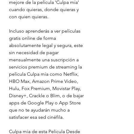
mejore de la película ‘Culpa mía’ 
cuando quieras, donde quieras y 
con quien quieras.
Incluso aprenderás a ver películas 
gratis online de forma 
absolutamente legal y segura, este 
sin necesidad de pagar 
mensualmente una suscripción a 
servicios premium de streaming la 
película Culpa mía como Netflix, 
HBO Max, Amazon Prime Video, 
Hulu, Fox Premium, Movistar Play, 
Disney+, Crackle o Blim, o de bajar 
apps de Google Play o App Store 
que no te ayudarán mucho a 
satisfacer esa sed cinéfila.
Culpa mía de esta Película Desde 