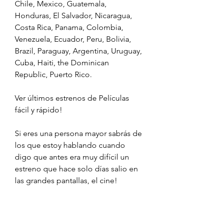
Chile, Mexico, Guatemala, 
Honduras, El Salvador, Nicaragua, 
Costa Rica, Panama, Colombia, 
Venezuela, Ecuador, Peru, Bolivia, 
Brazil, Paraguay, Argentina, Uruguay, 
Cuba, Haiti, the Dominican 
Republic, Puerto Rico.
Ver últimos estrenos de Películas 
fácil y rápido!
Si eres una persona mayor sabrás de 
los que estoy hablando cuando 
digo que antes era muy difícil un 
estreno que hace solo días salio en 
las grandes pantallas, el cine! 
Debías alquilar una Video-cinta o 
cinta de vídeo y podías disfrutar de 
una buena Película pero que hace 