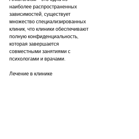
наиболее распространенных 
зависимостей, существует 
множество специализированных 
клиник, что клиники обеспечивают 
полную конфиденциальность, 
которая завершается 
совместными занятиями с 
психологами и врачами.
Лечение в клинике
Лечение алкоголизма в клиниках 
Винницы проводят 
квалифицированные 
специалисты, где пациенты могут 
получить качественную 
медицинскую помощь и поддержку 
на пути к здоровой жизни. Важно 