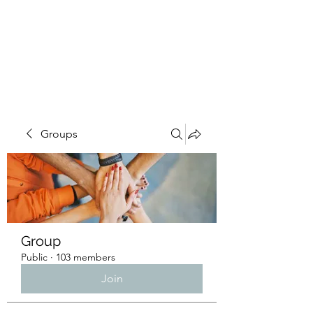
4L HDD UTILITY
CONSTRUCTION
Groups
Group
Public
·
103 members
Join