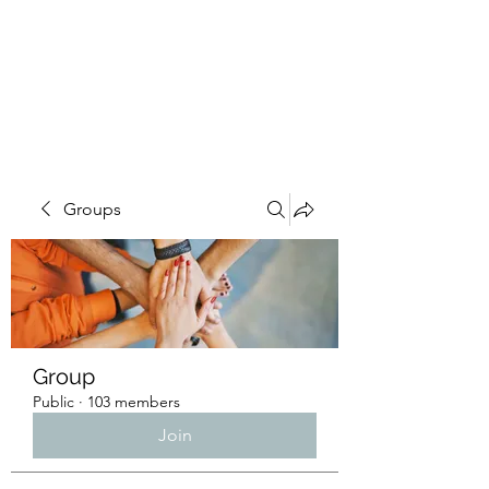
4L HDD UTILITY
CONSTRUCTION
Groups
Group
Public
·
103 members
Join