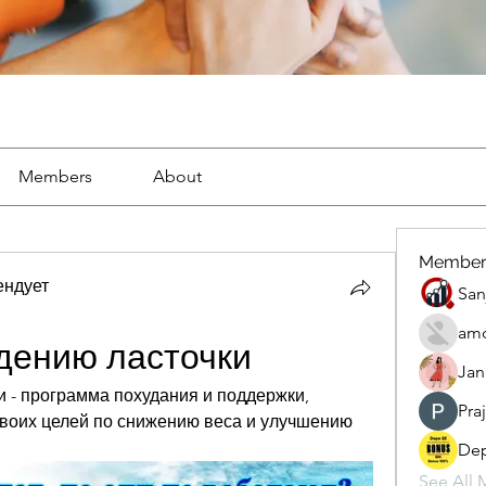
Members
About
Member
ендует
San
amo
удению ласточки
Jan
 - программа похудания и поддержки, 
Pra
оих целей по снижению веса и улучшению 
Dep
See All 