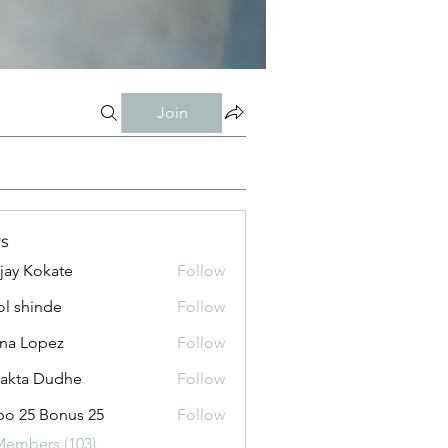
Join
s
jay Kokate
Follow
l shinde
Follow
na Lopez
Follow
jakta Dudhe
Follow
o 25 Bonus 25
Follow
Members (103)