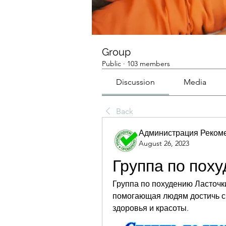
Group
Public
·
103 members
Discussion
Media
Back
Администрация Реком
August 26, 2023
Группа по пох
Группа по похудению Ласточки
помогающая людям достичь св
здоровья и красоты.