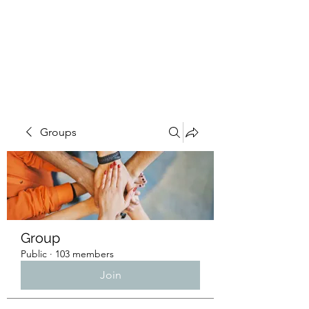
4L HDD UTILITY
CONSTRUCTION
Groups
Group
Public
·
103 members
Join