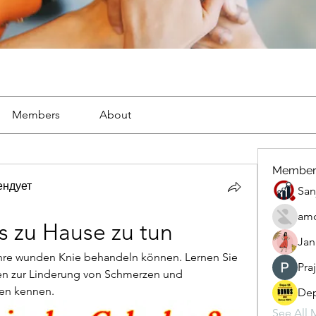
Members
About
Member
ендует
San
amo
 zu Hause zu tun
Jan
 Ihre wunden Knie behandeln können. Lernen Sie 
Pra
en zur Linderung von Schmerzen und 
ien kennen.
Dep
See All 