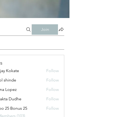
Join
s
jay Kokate
Follow
l shinde
Follow
na Lopez
Follow
jakta Dudhe
Follow
o 25 Bonus 25
Follow
Members (103)