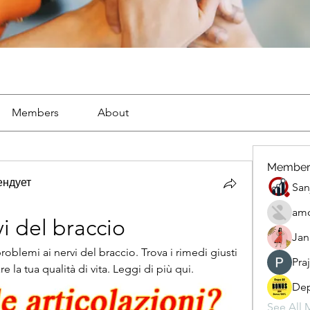
Members
About
Member
ендует
San
amo
i del braccio
Jan
roblemi ai nervi del braccio. Trova i rimedi giusti 
Pra
re la tua qualità di vita. Leggi di più qui.
Dep
See All 