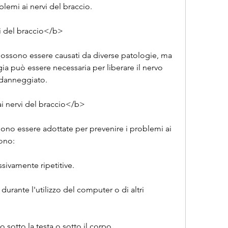
oblemi ai nervi del braccio.
i del braccio</b>
 possono essere causati da diverse patologie, ma 
ia può essere necessaria per liberare il nervo 
 danneggiato.
i nervi del braccio</b>
no essere adottate per prevenire i problemi ai 
dono:
ssivamente ripetitive.
rante l'utilizzo del computer o di altri 
o sotto la testa o sotto il corpo.