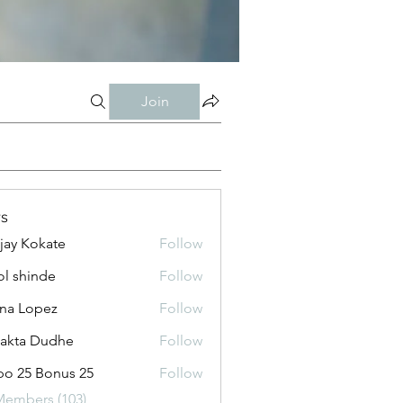
Join
s
jay Kokate
Follow
l shinde
Follow
na Lopez
Follow
jakta Dudhe
Follow
o 25 Bonus 25
Follow
Members (103)