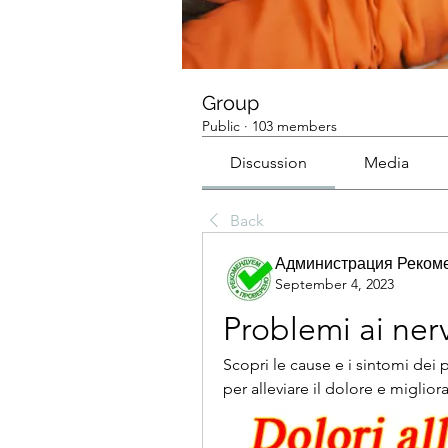
Group
Public
·
103 members
Discussion
Media
Back
Администрация Реком
September 4, 2023
Problemi ai nerv
Scopri le cause e i sintomi dei p
per alleviare il dolore e migliora