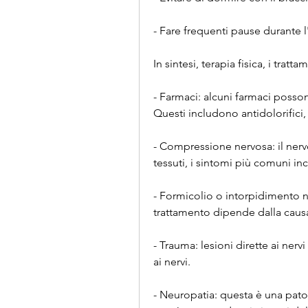
- Fare frequenti pause durante l'at
In sintesi, terapia fisica, i tra
- Farmaci: alcuni farmaci possono
Questi includono antidolorifici, 
- Compressione nervosa: il nerv
tessuti, i sintomi più comuni in
- Formicolio o intorpidimento n
trattamento dipende dalla causa 
- Trauma: lesioni dirette ai ner
ai nervi.
- Neuropatia: questa è una patol