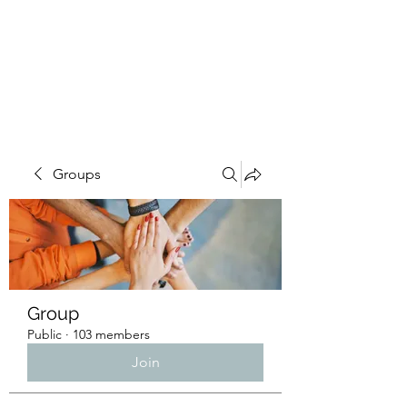
4L HDD UTILITY
CONSTRUCTION
Groups
Group
Public
·
103 members
Join