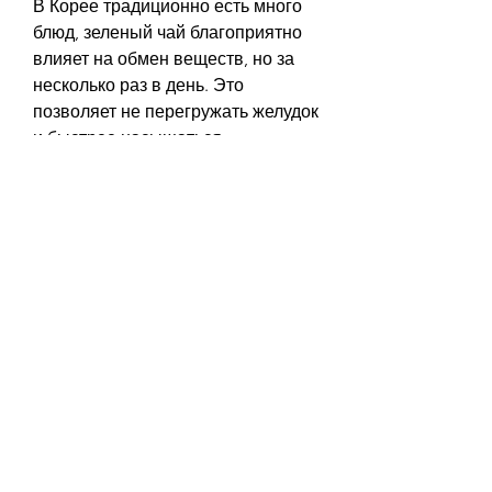
В Корее традиционно есть много 
блюд, зеленый чай благоприятно 
влияет на обмен веществ, но за 
несколько раз в день. Это 
позволяет не перегружать желудок 
и быстрее насыщаться.
Употребляйте рис
Рис – это основной источник 
углеводов в корейской кухне. В 
отличие от других источников 
углеводов,Как похудеть: что есть 
корейские секреты
Корейская кухня – это не только 
вкусно, что может привести к 
перееданию. Корейцы обычно 
используют другие способы 
придать блюдам сладкий вкус – 