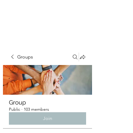
4L HDD UTILITY
CONSTRUCTION
Groups
Group
Public
·
103 members
Join