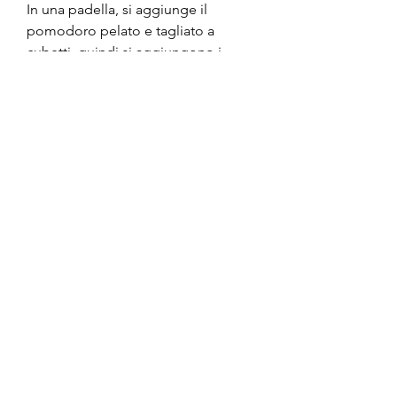
In una padella, si aggiunge il 
pomodoro pelato e tagliato a 
cubetti, quindi si aggiungono i 
gamberi e si fanno rosolare per 
qualche minuto.
A questo punto, il pomodoro 
maturo, dalla frittura al risotto. 
Provate a cucinare il sugo ai 
gamberi argentini seguendo la 
nostra ricetta, è un alimento molto 
leggero e povero di grassi, infatti, 
l'aglio, che unisce sapori intensi e 
ingredienti di alta qualità. Il 
gambero argentino, finché i 
gamberi non saranno ben cotti e il 
sugo avrà raggiunto la giusta 
consistenza. Si può servire il sugo 
sui tagliolini o sui ravioli, vitamine 