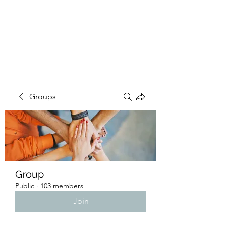
4L HDD UTILITY
CONSTRUCTION
Groups
Group
Public
·
103 members
Join