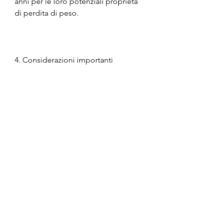
anni per le loro potenziali proprietà 
di perdita di peso.
4. Considerazioni importanti
Prima di iniziare qualsiasi 
programma di perdita di peso con 
l'aiuto di pillole, è fondamentale 
consultare il proprio medico o un 
professionista della salute. Ogni 
persona ha esigenze diverse e solo 
un professionista qualificato può 
determinare quale programma di 
perdita di peso sia il più adatto. 
Inoltre, le pillole per la perdita di 