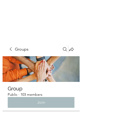
4L HDD UTILITY
CONSTRUCTION
Groups
Group
Public
·
103 members
Join