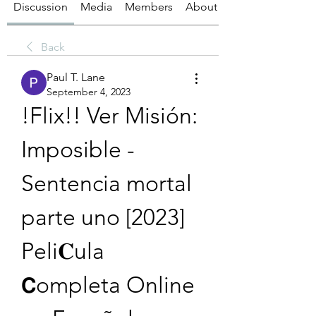
Discussion
Media
Members
About
Back
Paul T. Lane
September 4, 2023
!Flix!! Ver Misión: 
Imposible - 
Sentencia mortal 
parte uno [2023] 
Peli𝐂ula 
𝗖ompleta Online 