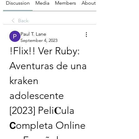
Discussion
Media
Members
About
Back
Paul T. Lane
September 4, 2023
!Flix!! Ver Ruby: 
Aventuras de una 
kraken 
adolescente 
[2023] Peli𝐂ula 
𝗖ompleta Online 