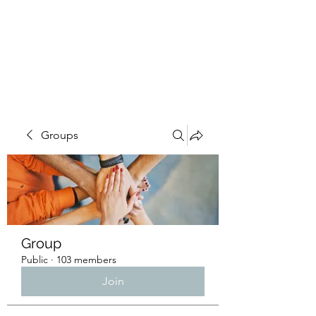
4L HDD UTILITY
CONSTRUCTION
Groups
Group
Public
·
103 members
Join