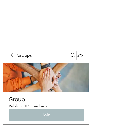
4L HDD UTILITY
CONSTRUCTION
Groups
Group
Public
·
103 members
Join