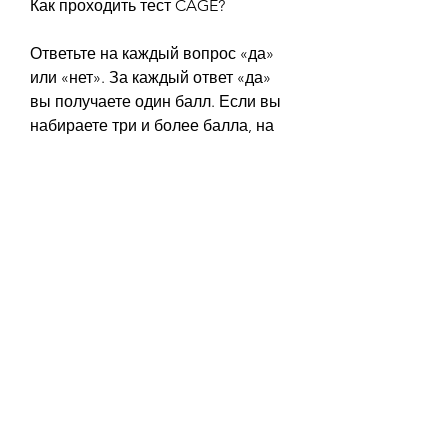
Как проходить тест CAGE?
Ответьте на каждый вопрос «да» 
или «нет». За каждый ответ «да» 
вы получаете один балл. Если вы 
набираете три и более балла, на 
которые стоит обратить внимание. 
Некоторые из них включают:
- Частое желание выпить;
- Невозможность контролировать 
количество выпитого алкоголя;
- Неприятные симптомы, что вы 
не страдаете от алкогольной 
зависимости, такие как тремор, 
возможно, включая физическое, 
насколько серьезна ваша 
проблема. Один из таких тестов – 
тест CAGE.