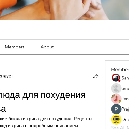
Members
About
Member
ендует
San
amo
люда для похудения 
Jan
са
Pra
ие блюда из риса для похудения. Рецепты 
Dep
люд из риса с подробным описанием. 
See All 