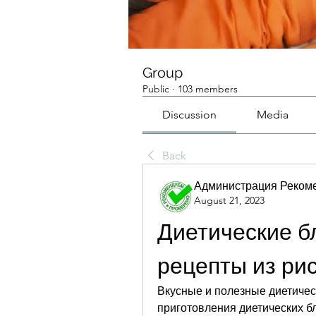
Group
Public
·
103 members
Discussion
Media
Back
Администрация Реком
August 21, 2023
Диетические б
рецепты из ри
Вкусные и полезные диетическ
приготовления диетических б