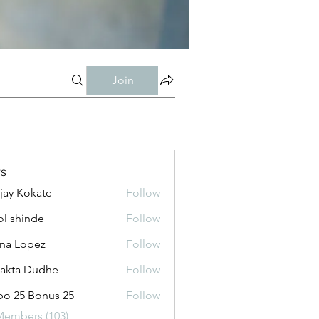
Join
s
jay Kokate
Follow
l shinde
Follow
na Lopez
Follow
jakta Dudhe
Follow
o 25 Bonus 25
Follow
Members (103)