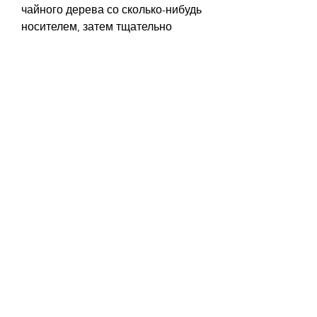
чайного дерева со сколько-нибудь 
носителем, затем тщательно 
промойте ногу теплой водой. 
Повторите процедуру каждый 
день до полного излечения.
5. Орегон или золототысячник
Орегон и золототысячник — это 
травы, которые могут помочь в 
лечении грибка ногтей благодаря 
своим противовоспалительным и 
антимикробным свойствам. Для 
использования этого средства 
нужно смешать сухие листья 
орегона или золототысячника с 
достаточным количеством воды, 
таким как оливковое масло или 
кокосовое масло. Затем нанесите 
смесь на заболевший ноготь и 