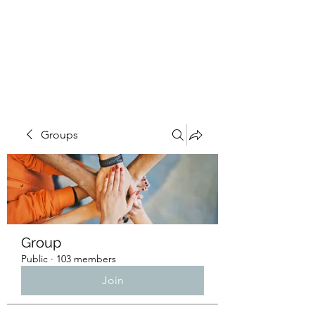
4L HDD UTILITY
CONSTRUCTION
Groups
Group
Public
·
103 members
Join