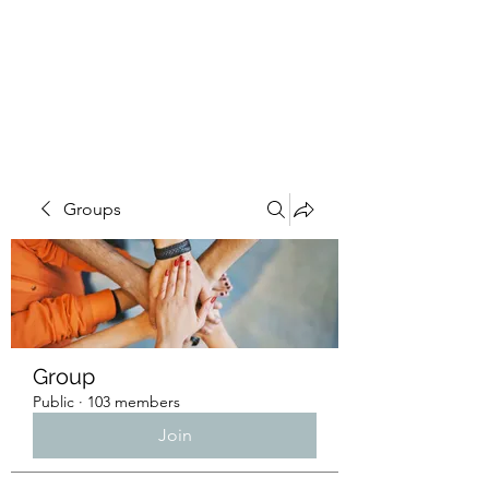
4L HDD UTILITY
CONSTRUCTION
Groups
Group
Public
·
103 members
Join